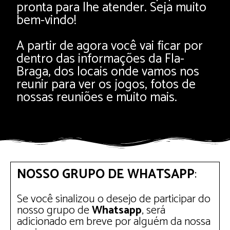
pronta para lhe atender. Seja muito
bem-vindo!
A partir de agora você vai ficar por
dentro das informações da Fla-
Braga, dos locais onde vamos nos
reunir para ver os jogos, fotos de
nossas reuniões e muito mais.
NOSSO GRUPO DE WHATSAPP
:
Se você sinalizou o desejo de participar do
nosso grupo de
Whatsapp
, será
adicionado em breve por alguém da nossa